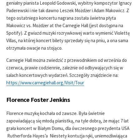
genialny pianista Leopold Godowski, wybitny kompozytor Ignacy
Paderewski i nie tak dawno Leszek Możdżer i Adam Makowicz. Z
tego ostatniego koncertu nagrana została świetna płyta
Makowicz vs. Możdżer at the Carnegie Hall (jest dostępna na
Spotify). Z gwiazd muzyki rozrywkowej warto wymienić Violettę
Villas, na której koncert bilety sprzedały się na pniu, a ona sama
otrzymała owacje na stojąco.
Carnegie Hall można zwiedzić z przewodnikiem od września do
czerwca, prawie codziennie, zależnie od odbywających się w
salach koncertowych wydarzeń. Szczegóły znajdziecie na:
https://www.carnegiehall.org/Visit/Tour
Florence Foster Jenkins
Florence muzykę kochała od zawsze. Była świetnie
zapowiadającą się młodą pianistką, na tyle dobrą, że mając 7 lat
grała koncert w Białym Domu, dla ówczesnego prezydenta USA
Rutherforda Hayes’a Niestety kontuzja ręki, uniemożliwiająca