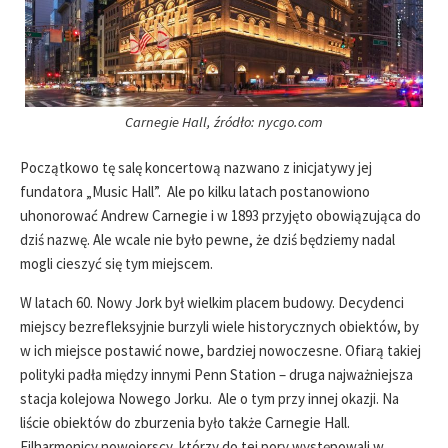
Carnegie Hall, źródło: nycgo.com
Początkowo tę salę koncertową nazwano z inicjatywy jej
fundatora „Music Hall”. Ale po kilku latach postanowiono
uhonorować Andrew Carnegie i w 1893 przyjęto obowiązująca do
dziś nazwę. Ale wcale nie było pewne, że dziś będziemy nadal
mogli cieszyć się tym miejscem.
W latach 60. Nowy Jork był wielkim placem budowy. Decydenci
miejscy bezrefleksyjnie burzyli wiele historycznych obiektów, by
w ich miejsce postawić nowe, bardziej nowoczesne. Ofiarą takiej
polityki padła między innymi Penn Station – druga najważniejsza
stacja kolejowa Nowego Jorku. Ale o tym przy innej okazji. Na
liście obiektów do zburzenia było także Carnegie Hall.
Filharmonicy nowojorscy, którzy do tej pory występowali w