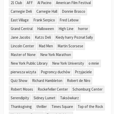
21 Club
AFF
Al Pacino
American Film Festival
Carnegie Deli
Carnegie Hall
Donnie Brasco
East Village
Frank Serpico
Fred Lebow
Grand Central
Halloween
High Line
horror
Jane Jacobs
Katzs Deli
Kiedy harry Poznał Sally
Lincoln Center
Mad Men
Martin Scorsese
Master of None
New York Marathon
New York Public Library
New York University
o mnie
pierwsza wizyta
Pogromcy duchów
Przyjaciele
Quiz Show
Richard Hambleton
Robert de Niro
Robert Moses
Rockefeller Center
Schomburg Center
Serendipity
Sidney Lumet
Taksówkarz
Thanksgiving
thriller
Times Square
Top of the Rock