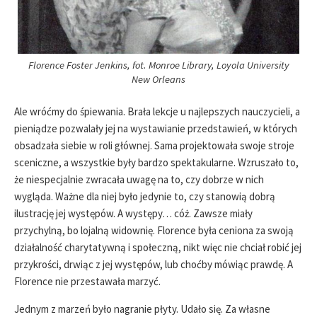
Florence Foster Jenkins, fot. Monroe Library, Loyola University
New Orleans
Ale wróćmy do śpiewania. Brała lekcje u najlepszych nauczycieli, a
pieniądze pozwalały jej na wystawianie przedstawień, w których
obsadzała siebie w roli głównej. Sama projektowała swoje stroje
sceniczne, a wszystkie były bardzo spektakularne. Wzruszało to,
że niespecjalnie zwracała uwagę na to, czy dobrze w nich
wygląda. Ważne dla niej było jedynie to, czy stanowią dobrą
ilustrację jej występów. A występy… cóż. Zawsze miały
przychylną, bo lojalną widownię. Florence była ceniona za swoją
działalność charytatywną i społeczną, nikt więc nie chciał robić jej
przykrości, drwiąc z jej występów, lub choćby mówiąc prawdę. A
Florence nie przestawała marzyć.
Jednym z marzeń było nagranie płyty. Udało się. Za własne