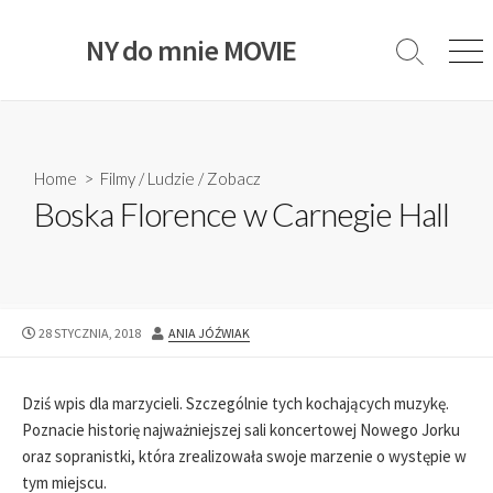
S
k
NY do mnie MOVIE
S
M
i
e
e
p
a
n
t
r
u
c
o
h
c
Home
>
Filmy
/
Ludzie
/
Zobacz
T
o
Boska Florence w Carnegie Hall
o
g
n
g
t
l
e
e
n
P
28 STYCZNIA, 2018
A
ANIA JÓŹWIAK
t
U
U
B
T
L
H
Dziś wpis dla marzycieli. Szczególnie tych kochających muzykę.
I
O
Poznacie historię najważniejszej sali koncertowej Nowego Jorku
S
R
oraz sopranistki, która zrealizowała swoje marzenie o występie w
H
E
tym miejscu.