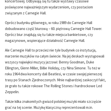
koncertowej. Odbywają się tu także wystawy czasowe
poświęcone najważniejszym wydarzeniom, czy postaciom
związanym z Carnegie Hall.
Oprócz budynku głównego, w roku 1989 do Carnegie Hall
dobudowano część biurową – 60. piętrową Carnegie Hall Tower.
Oprócz biur znajdują się tu także miejsca bankietowe, czy
magazynowe, wspierające działalność Carnegie Hall.
Ale Carnegie Hall to przecież nie tyle budynek co instytucja,
marzenie muzyków na całym świecie. Na jej deskach występowali
wszyscy najwięksi muzycy jazzowi: Benny Goodman, Duke
Ellington, Glenn Miller, Billie Holiday, czy Nina Simone. Tu też w
roku 1964 dwa koncerty dali Beatlesi, w czasie swojej pierwszej
trasy po Stanach Zjednoczonych. Mnie najbardziej zaskoczył fakt,
że grało tu także rokowe The Rolling Stones i hardrockowe Led
Zeppelin.
Także kilka znakomitych gwiazd polskiej muzyki miało szczęście
grać na tej scenie. Muzykę klasyczną reprezentowali m.in.