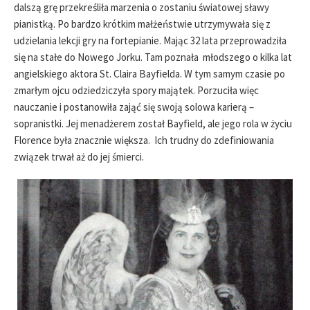
dalszą grę przekreśliła marzenia o zostaniu światowej sławy
pianistką. Po bardzo krótkim małżeństwie utrzymywała się z
udzielania lekcji gry na fortepianie. Mając 32 lata przeprowadziła
się na stałe do Nowego Jorku. Tam poznała młodszego o kilka lat
angielskiego aktora St. Claira Bayfielda. W tym samym czasie po
zmarłym ojcu odziedziczyła spory majątek. Porzuciła więc
nauczanie i postanowiła zająć się swoją solowa karierą –
sopranistki. Jej menadżerem został Bayfield, ale jego rola w życiu
Florence była znacznie większa. Ich trudny do zdefiniowania
związek trwał aż do jej śmierci.