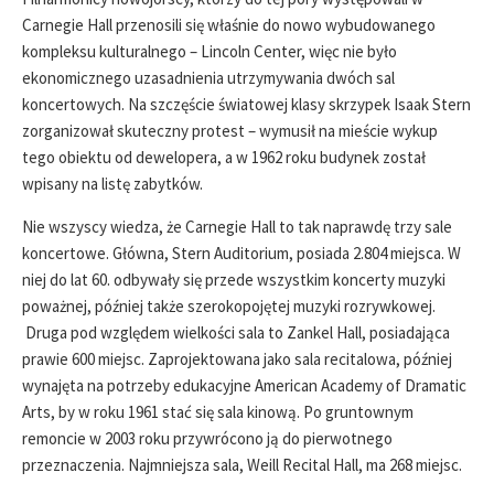
Carnegie Hall przenosili się właśnie do nowo wybudowanego
kompleksu kulturalnego – Lincoln Center, więc nie było
ekonomicznego uzasadnienia utrzymywania dwóch sal
koncertowych. Na szczęście światowej klasy skrzypek Isaak Stern
zorganizował skuteczny protest – wymusił na mieście wykup
tego obiektu od dewelopera, a w 1962 roku budynek został
wpisany na listę zabytków.
Nie wszyscy wiedza, że Carnegie Hall to tak naprawdę trzy sale
koncertowe. Główna, Stern Auditorium, posiada 2.804 miejsca. W
niej do lat 60. odbywały się przede wszystkim koncerty muzyki
poważnej, później także szerokopojętej muzyki rozrywkowej.
Druga pod względem wielkości sala to Zankel Hall, posiadająca
prawie 600 miejsc. Zaprojektowana jako sala recitalowa, później
wynajęta na potrzeby edukacyjne American Academy of Dramatic
Arts, by w roku 1961 stać się sala kinową. Po gruntownym
remoncie w 2003 roku przywrócono ją do pierwotnego
przeznaczenia. Najmniejsza sala, Weill Recital Hall, ma 268 miejsc.