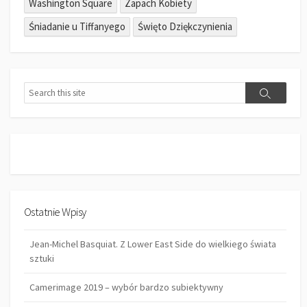
Washington Square
Zapach Kobiety
Śniadanie u Tiffanyego
Święto Dziękczynienia
S
S
e
e
a
a
r
r
c
c
h
h
Ostatnie Wpisy
Jean-Michel Basquiat. Z Lower East Side do wielkiego świata
sztuki
Camerimage 2019 – wybór bardzo subiektywny