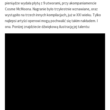
pieniądze wydała płytę z 9 utworami, przy akompaniamencie
Cosme McMoona. Nagranie było trzykrotnie wznawiane, oraz
wystąpiło na trzech innych kompilacjach, już w XXI wieku. Tylko
najlepsi artyści operowi mogą pochwalić się takim nakładem. I
ona. Poniżej znajdziecie dźwiękową ilustrację jej talentu: