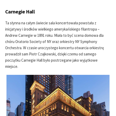
D
D
Carnegie Hall
A
T
E
Ta słynna na całym świecie sala koncertowała powstała z
inicjatywy i środków wielkiego amerykańskiego filantropa –
Andrew Carnegie w 1891 roku. Miała to być scena domowa dla
chóru Oratorio Society of NY oraz orkiestry NY Symphony
Orchestra. W czasie uroczystego koncertu otwarcia orkiestrę
prowadził sam Piotr Czajkowski, dzięki czemu od samego
początku Carnegie Hall było postrzegane jako wyjątkowe
miejsce.