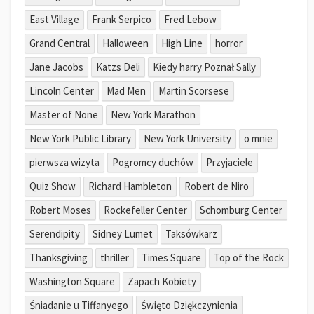
East Village
Frank Serpico
Fred Lebow
Grand Central
Halloween
High Line
horror
Jane Jacobs
Katzs Deli
Kiedy harry Poznał Sally
Lincoln Center
Mad Men
Martin Scorsese
Master of None
New York Marathon
New York Public Library
New York University
o mnie
pierwsza wizyta
Pogromcy duchów
Przyjaciele
Quiz Show
Richard Hambleton
Robert de Niro
Robert Moses
Rockefeller Center
Schomburg Center
Serendipity
Sidney Lumet
Taksówkarz
Thanksgiving
thriller
Times Square
Top of the Rock
Washington Square
Zapach Kobiety
Śniadanie u Tiffanyego
Święto Dziękczynienia